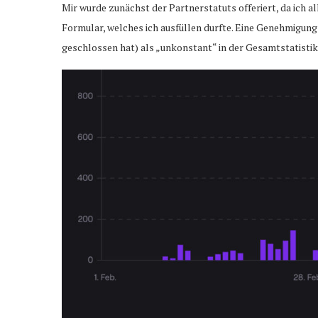
Mir wurde zunächst der Partnerstatuts offeriert, da ich al
Formular, welches ich ausfüllen durfte. Eine Genehmigung
geschlossen hat) als „unkonstant“ in der Gesamtstatistik