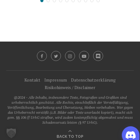
Kontakt
Impressum
Datenschutzerklärung
Risikohinweis / Disclaimer
@2024 - Alle Inhalte, insbesondere Texte, Fotografien und Grafiken sind
urheberrechtlich geschützt. Alle Rechte, einschließlich der Vervielfältigung,
Veröffentlichung, Bearbeitung und Übersetzung, bleiben vorbehalten. Wer gegen
das Urheberrecht verstößt (z.B. Bilder oder Texte unerlaubt kopiert), macht sich
gem. §§ 106 ff UrhG strafbar, wird zudem kostenpflichtig abgemahnt und muss
Schadensersatz leisten (§ 97 UrhG).
BACK TO TOP