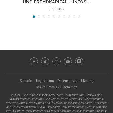
UND FREMDKAPITAL – INFOS...
7. Juli 2022
Kontakt
Impressum
Datenschutzerklärung
Risikohinweis / Disclaimer
@2024 - Alle Inhalte, insbesondere Texte, Fotografien und Grafiken sind
urheberrechtlich geschützt. Alle Rechte, einschließlich der Vervielfältigung,
Veröffentlichung, Bearbeitung und Übersetzung, bleiben vorbehalten. Wer gegen
das Urheberrecht verstößt (z.B. Bilder oder Texte unerlaubt kopiert), macht sich
gem. §§ 106 ff UrhG strafbar, wird zudem kostenpflichtig abgemahnt und muss