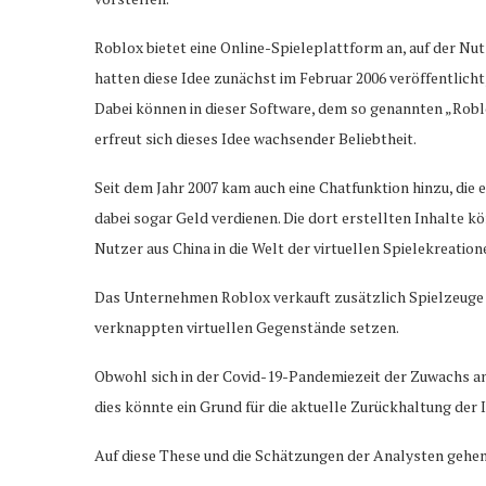
Roblox bietet eine Online-Spieleplattform an, auf der Nu
hatten diese Idee zunächst im Februar 2006 veröffentli
Dabei können in dieser Software, dem so genannten „Roblo
erfreut sich dieses Idee wachsender Beliebtheit.
Seit dem Jahr 2007 kam auch eine Chatfunktion hinzu, di
dabei sogar Geld verdienen. Die dort erstellten Inhalte k
Nutzer aus China in die Welt der virtuellen Spielekreation
Das Unternehmen Roblox verkauft zusätzlich Spielzeuge u
verknappten virtuellen Gegenstände setzen.
Obwohl sich in der Covid-19-Pandemiezeit der Zuwachs an 
dies könnte ein Grund für die aktuelle Zurückhaltung der 
Auf diese These und die Schätzungen der Analysten gehen 