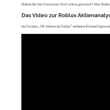
Haben Sie das Freestoxx-Tool schon getestet? Hier finde
Das Video zur Roblox Aktienanaly
Im Format „US-Aktien im Fokus“ nehmen Roland Jegen und