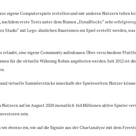
tzer eigene Computerspiele erstellen und mit anderen Nutzern teilen kö
cht, nachdem erste Tests unter dem Namen „DynaBlocks“ sehr erfolgve
x Studio“ mit Lego-ähnlichen Bausteinen ein Spiel erstellt werden, was 
e es erlaubt, eine eigene Community aufzubauen. Über verschiedene Plat
önnen für die virtuelle Währung Robux angeboten werden. Seit 2012 ist d
en.
nd virtuelle Sammlerstücke innerhalb der Spielewelten. Nutzer können 
Nutzern auf im August 2020 monatlich 164 Millionen aktive Spieler vervi
Investoren sein.
wir ebenso ein, wie auf die Signale aus der Chartanalyse mit dem Freest