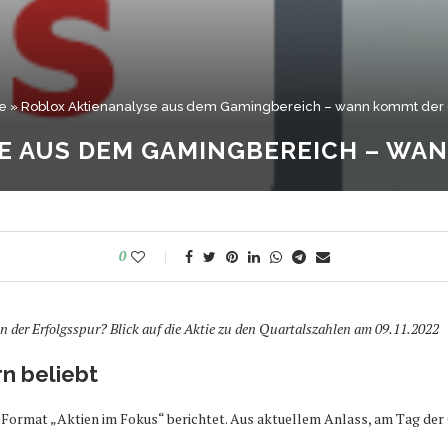
te
»
Roblox Aktienanalyse aus dem Gamingbereich – wann kommt der
E AUS DEM GAMINGBEREICH – WA
0
in der Erfolgsspur? Blick auf die Aktie zu den Quartalszahlen am 09.11.2022
rn beliebt
m Format „Aktien im Fokus“ berichtet. Aus aktuellem Anlass, am Tag de