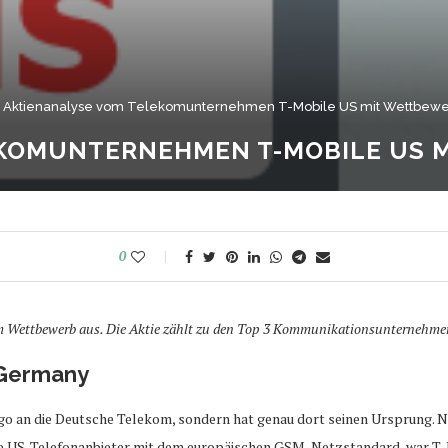
»
Aktienanalyse vom Telekomunternehmen T-Mobile US mit Wettbewe
EKOMUNTERNEHMEN T-MOBILE US 
0
im Wettbewerb aus. Die Aktie zählt zu den Top 3 Kommunikationsunternehme
 Germany
go an die Deutsche Telekom, sondern hat genau dort seinen Ursprung.
e US-Telefonanbieter mit dem europäischen GSM-Netzstandard, war T-M