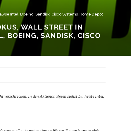
lyse Intel, Boeing, Sandisk, Cisco Systems, Home Depot
KUS, WALL STREET IN
, BOEING, SANDISK, CISCO
t verschrecken. In den Aktienanalysen siehst Du heute Intel,
 Werten zu Gewinnmitnahmen führte. Davon konnte sich