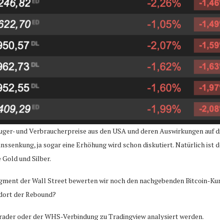
ger- und Verbraucherpreise aus den USA und deren Auswirkungen auf di
inssenkung, ja sogar eine Erhöhung wird schon diskutiert. Natürlich ist
 Gold und Silber.
ment der Wall Street bewerten wir noch den nachgebenden Bitcoin-Kurs
t dort der Rebound?
ader oder der WHS-Verbindung zu Tradingview analysiert werden.