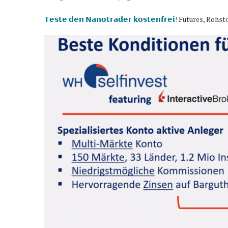
𝗧𝗲𝘀𝘁𝗲 𝗱𝗲𝗻 𝗡𝗮𝗻𝗼𝘁𝗿𝗮𝗱𝗲𝗿 𝗸𝗼𝘀𝘁𝗲𝗻𝗳𝗿𝗲𝗶!
Futures, Rohsto