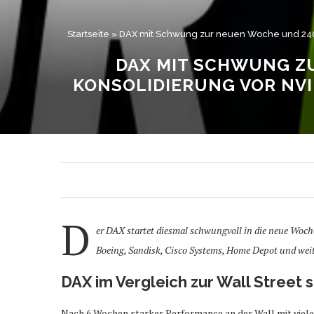
Startseite
»
DAX mit Schwung zur neuen Woche und 24000 
DAX MIT SCHWUNG ZU
KONSOLIDIERUNG VOR NVID
D
er DAX startet diesmal schwungvoll in die neue Woch
Boeing, Sandisk, Cisco Systems, Home Depot und weit
DAX im Vergleich zur Wall Street s
Nach 6 Wochen starker Performance an der Wall mit viel