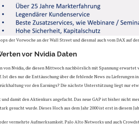
Flops der Vorwoche an der Wall Street und diesmal auch vom DAX auf de
Werten vor Nvidia Daten
en von Nvidia, die diesen Mittwoch nachbörslich mit Spannung erwartet
 Ist dies nur die Enttäuschung über die fehlende News zu Lieferungen 
rückhaltung vor den Earnings? Die nächste Unterstützung liegt nur etw
t und damit den Aktienkurs angefacht. Das neue GAP ist bisher nicht mer
tark gesucht wurde. Dieses Hoch aus dem Jahr 2000 ist erst in diesem Ja
der vermehrte Aufmerksamkeit. Palo Alto Networks und auch Crowdstrik