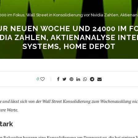
im Fokus, Wall Street in Konsolidierung vor Nvidia Zahlen, Aktienana
R NEUEN WOCHE UND 24000 IM FO
IA ZAHLEN, AKTIENANALYSE INTEL
SYSTEMS, HOME DEPOT
0
e und lässt sich von der Wall Street Konsolidierung zum Wochenausklang nich
ere Werte.
tark
en Rekorden begann eine Konsolidierung am Donnerstag, die bei einigen