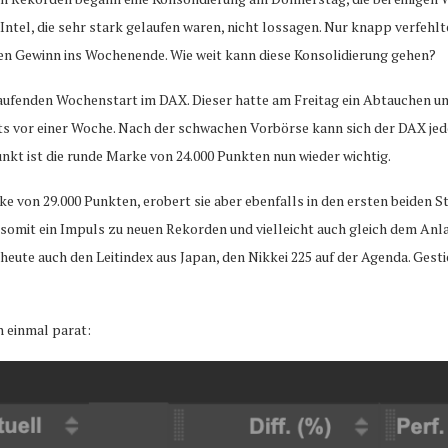
ntel, die sehr stark gelaufen waren, nicht lossagen. Nur knapp verfeh
en Gewinn ins Wochenende. Wie weit kann diese Konsolidierung gehen?
laufenden Wochenstart im DAX. Dieser hatte am Freitag ein Abtauchen unt
ts vor einer Woche. Nach der schwachen Vorbörse kann sich der DAX jedoc
unkt ist die runde Marke von 24.000 Punkten nun wieder wichtig.
e von 29.000 Punkten, erobert sie aber ebenfalls in den ersten beiden 
 somit ein Impuls zu neuen Rekorden und vielleicht auch gleich dem Anla
 auch den Leitindex aus Japan, den Nikkei 225 auf der Agenda. Gestieg
h einmal parat: