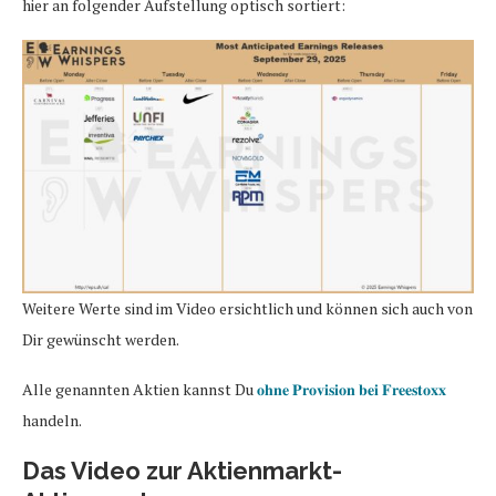
hier an folgender Aufstellung optisch sortiert:
Weitere Werte sind im Video ersichtlich und können sich auch von
Dir gewünscht werden.
Alle genannten Aktien kannst Du
𝐨𝐡𝐧𝐞 𝐏𝐫𝐨𝐯𝐢𝐬𝐢𝐨𝐧 𝐛𝐞𝐢 𝐅𝐫𝐞𝐞𝐬𝐭𝐨𝐱𝐱
handeln.
Das Video zur Aktienmarkt-