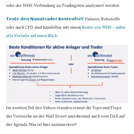
oder der WHS-Verbindung zu Tradingview analysiert werden.
𝗧𝗲𝘀𝘁𝗲 𝗱𝗲𝗻 𝗡𝗮𝗻𝗼𝘁𝗿𝗮𝗱𝗲𝗿 𝗸𝗼𝘀𝘁𝗲𝗻𝗳𝗿𝗲𝗶!
Futures, Rohstoffe
oder auch CFD sind handelbar mit einem
Konto von WHS – anbei
alle Vorteile auf einen Blick
:
Im zweiten Teil des Videos standen erneut die Tops und Flops
der Vorwoche an der Wall Street und diesmal auch vom DAX auf
der Agenda. Was ist hier anzumerken?