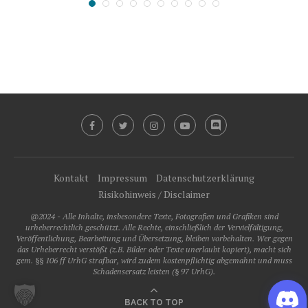
Kontakt
Impressum
Datenschutzerklärung
Risikohinweis / Disclaimer
@2024 - Alle Inhalte, insbesondere Texte, Fotografien und Grafiken sind
urheberrechtlich geschützt. Alle Rechte, einschließlich der Vervielfältigung,
Veröffentlichung, Bearbeitung und Übersetzung, bleiben vorbehalten. Wer gegen
das Urheberrecht verstößt (z.B. Bilder oder Texte unerlaubt kopiert), macht sich
gem. §§ 106 ff UrhG strafbar, wird zudem kostenpflichtig abgemahnt und muss
Schadensersatz leisten (§ 97 UrhG).
BACK TO TOP