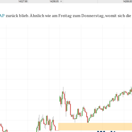
AP
zurück blieb. Ähnlich wie am Freitag zum Donnerstag, womit sich die