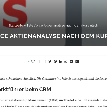
Startseite
»
Salesforce Aktienanalyse nach dem Kursrutsch
CE AKTIENANALYSE NACH DEM K
0
nach schwachem Ausblick. Die Gewinne sind jedoch ansteigend, und die Bew
arktführer beim CRM
tomer Relationship Management (CRM) und bietet eine umfassende Palet
alen Marktführer entwickelt und unterstützt Unternehmen dabei, ihre K