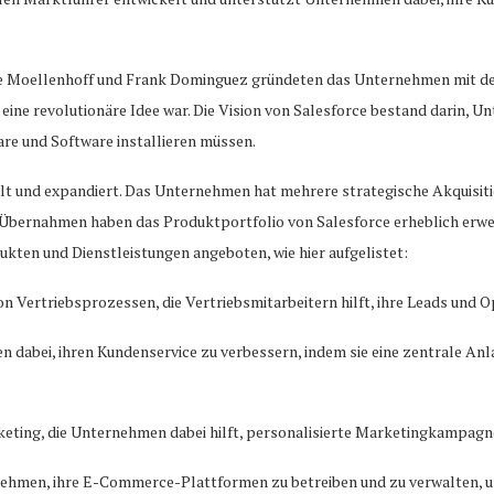
ve Moellenhoff und Frank Dominguez gründeten das Unternehmen mit dem
it eine revolutionäre Idee war. Die Vision von Salesforce bestand darin
re und Software installieren müssen.
kelt und expandiert. Das Unternehmen hat mehrere strategische Akquisit
 Übernahmen haben das Produktportfolio von Salesforce erheblich erwei
ukten und Dienstleistungen angeboten, wie hier aufgelistet:
 Vertriebsprozessen, die Vertriebsmitarbeitern hilft, ihre Leads und Op
n dabei, ihren Kundenservice zu verbessern, indem sie eine zentrale Anl
arketing, die Unternehmen dabei hilft, personalisierte Marketingkampag
ehmen, ihre E-Commerce-Plattformen zu betreiben und zu verwalten, um 