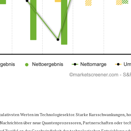
ekulativsten Werten im Technologiesektor. Starke Kursschwankungen, ho
 Nachrichten über neue Quantenprozessoren, Partnerschaften oder techn
 auf Zweifel an der Geschwindigkeit der technologischen Entwicklung od