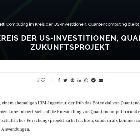
etti Computing im Kreis der US-Investitionen, Quantencomputing bleibt
KREIS DER US-INVESTITIONEN, Q
ZUKUNFTSPROJEKT
2
, einem ehemaligen IBM-Ingenieur, der früh das Potenzial von Quanten
nien konzentriert sich auf die Entwicklung von Quantencomputern und e
enschaftliches Forschungsprojekt zu betrachten, sondern als kommerzi
le Anwendungen.