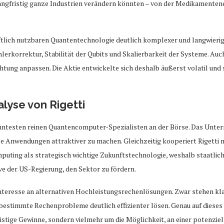
ngfristig ganze Industrien verändern könnten – von der Medikamentene
aftlich nutzbaren Quantentechnologie deutlich komplexer und langwierig
erkorrektur, Stabilität der Qubits und Skalierbarkeit der Systeme. Auc
ung anpassen. Die Aktie entwickelte sich deshalb äußerst volatil und
lyse von Rigetti
kanntesten reinen Quantencomputer-Spezialisten an der Börse. Das Unter
e Anwendungen attraktiver zu machen. Gleichzeitig kooperiert Rigetti
mputing als strategisch wichtige Zukunftstechnologie, weshalb staatl
tive der US-Regierung, den Sektor zu fördern.
teresse an alternativen Hochleistungsrechenlösungen. Zwar stehen kla
estimmte Rechenprobleme deutlich effizienter lösen. Genau auf dieses 
stige Gewinne, sondern vielmehr um die Möglichkeit, an einer potenziell