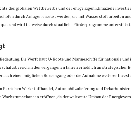
ichts des globalen Wettbewerbs und der ehrgeizigen Klimaziele investi
Hochöfen durch Anlagen ersetzt werden, die mit Wasserstoff arbeiten un
pas und wird teilweise durch staatliche Förderprogramme unterstützt. 
gt
deutung. Die Werft baut U-Boote und Marineschiffe für nationale und 
eschäftsbereich in den vergangenen Jahren erheblich an strategischer
ter auch einen möglichen Börsengang oder die Aufnahme weiterer Invest
 den Bereichen Werkstoffhandel, Automobilzulieferung und Dekarbonisi
he Wachstumschancen eröffnen, da der weltweite Umbau der Energievers