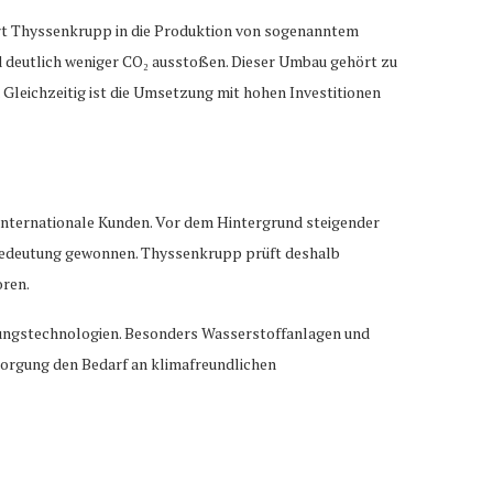
ert Thyssenkrupp in die Produktion von sogenanntem
d deutlich weniger CO₂ ausstoßen. Dieser Umbau gehört zu
Gleichzeitig ist die Umsetzung mit hohen Investitionen
internationale Kunden. Vor dem Hintergrund steigender
 Bedeutung gewonnen. Thyssenkrupp prüft deshalb
oren.
erungstechnologien. Besonders Wasserstoffanlagen und
orgung den Bedarf an klimafreundlichen