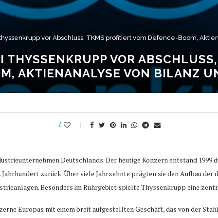
thyssenkrupp vor Abschluss, TKMS profitiert vom Defence-Boom, Aktien
 THYSSENKRUPP VOR ABSCHLUSS,
M, AKTIENANALYSE VON BILANZ U
1
ndustrieunternehmen Deutschlands. Der heutige Konzern entstand 1999 
. Jahrhundert zurück. Über viele Jahrzehnte prägten sie den Aufbau der
rieanlagen. Besonders im Ruhrgebiet spielte Thyssenkrupp eine zentral
zerne Europas mit einem breit aufgestellten Geschäft, das von der Sta