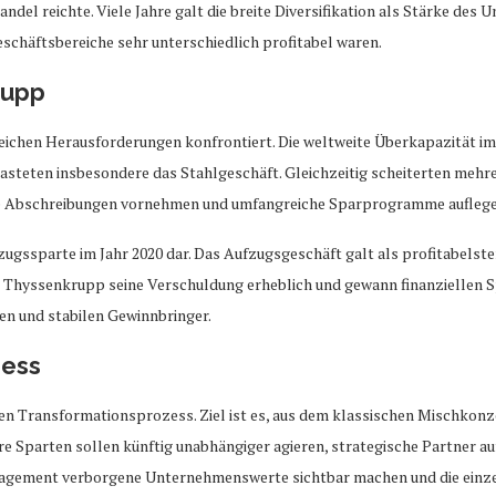
el reichte. Viele Jahre galt die breite Diversifikation als Stärke des U
schäftsbereiche sehr unterschiedlich profitabel waren.
rupp
eichen Herausforderungen konfrontiert. Die weltweite Überkapazität i
steten insbesondere das Stahlgeschäft. Gleichzeitig scheiterten mehr
e Abschreibungen vornehmen und umfangreiche Sparprogramme auflege
zugssparte im Jahr 2020 dar. Das Aufzugsgeschäft galt als profitabels
e Thyssenkrupp seine Verschuldung erheblich und gewann finanziellen 
en und stabilen Gewinnbringer.
zess
en Transformationsprozess. Ziel ist es, aus dem klassischen Mischkonzer
e Sparten sollen künftig unabhängiger agieren, strategische Partner au
gement verborgene Unternehmenswerte sichtbar machen und die einzel