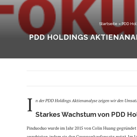
Startseite
»
PDD Hol
PDD HOLDINGS AKTIENANA
I
n der PDD Holdings Aktienanalyse zeigen wir den Umsatz
Starkes Wachstum von PDD Hol
Pinduoduo wurde im Jahr 2015 von Colin Huang gegründet u
anzubieten, indem sie den Gruppenkaufansatz nutzt. Im J