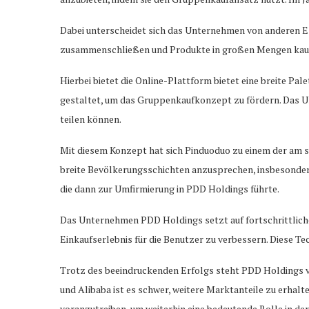
Dabei unterscheidet sich das Unternehmen von anderen 
zusammenschließen und Produkte in großen Mengen kaufen,
Hierbei bietet die Online-Plattform bietet eine breite Pa
gestaltet, um das Gruppenkaufkonzept zu fördern. Das Un
teilen können.
Mit diesem Konzept hat sich Pinduoduo zu einem der am s
breite Bevölkerungsschichten anzusprechen, insbesondere
die dann zur Umfirmierung in PDD Holdings führte.
Das Unternehmen PDD Holdings setzt auf fortschrittliche
Einkaufserlebnis für die Benutzer zu verbessern. Diese Te
Trotz des beeindruckenden Erfolgs steht PDD Holdings 
und Alibaba ist es schwer, weitere Marktanteile zu erhal
voranzutreiben, um weiterhin eine bedeutende Rolle in d