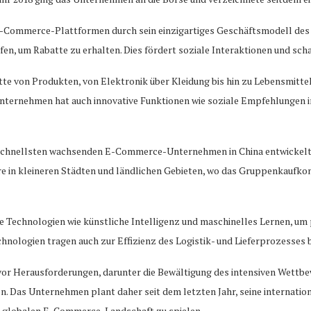
E-Commerce-Plattformen durch sein einzigartiges Geschäftsmodell des
 um Rabatte zu erhalten. Dies fördert soziale Interaktionen und schaf
lette von Produkten, von Elektronik über Kleidung bis hin zu Lebensmitte
ternehmen hat auch innovative Funktionen wie soziale Empfehlungen in
chnellsten wachsenden E-Commerce-Unternehmen in China entwickelt. Se
 in kleineren Städten und ländlichen Gebieten, wo das Gruppenkaufkon
 Technologien wie künstliche Intelligenz und maschinelles Lernen, um
chnologien tragen auch zur Effizienz des Logistik- und Lieferprozesses b
vor Herausforderungen, darunter die Bewältigung des intensiven Wett
ten. Das Unternehmen plant daher seit dem letzten Jahr, seine internat
er globalen E-Commerce-Landschaft zu spielen.