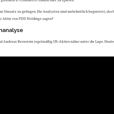
m Umsatz zu gelingen. Die Analysten sind mehrheitlich begeistert, doch 
r Aktie von PDD Holdings sagen?
enanalyse
 Andreas Bernstein regelmäßig US-Aktien näher unter die Lupe. Heute 