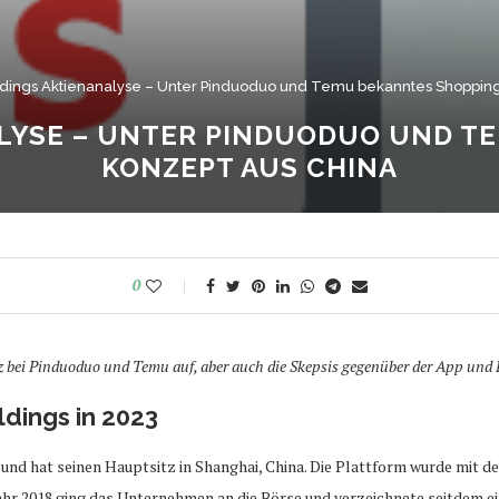
dings Aktienanalyse – Unter Pinduoduo und Temu bekanntes Shopping
LYSE – UNTER PINDUODUO UND T
KONZEPT AUS CHINA
0
 bei Pinduoduo und Temu auf, aber auch die Skepsis gegenüber der App und
dings in 2023
nd hat seinen Hauptsitz in Shanghai, China. Die Plattform wurde mit d
ahr 2018 ging das Unternehmen an die Börse und verzeichnete seitdem 