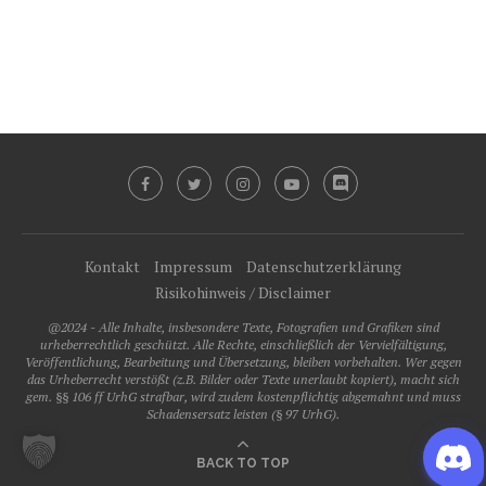
Kontakt
Impressum
Datenschutzerklärung
Risikohinweis / Disclaimer
@2024 - Alle Inhalte, insbesondere Texte, Fotografien und Grafiken sind
urheberrechtlich geschützt. Alle Rechte, einschließlich der Vervielfältigung,
Veröffentlichung, Bearbeitung und Übersetzung, bleiben vorbehalten. Wer gegen
das Urheberrecht verstößt (z.B. Bilder oder Texte unerlaubt kopiert), macht sich
gem. §§ 106 ff UrhG strafbar, wird zudem kostenpflichtig abgemahnt und muss
Schadensersatz leisten (§ 97 UrhG).
BACK TO TOP