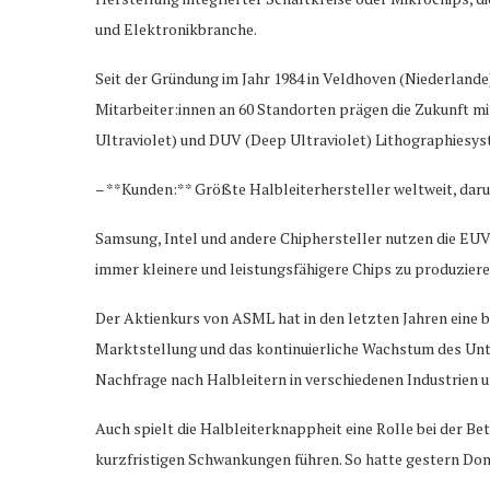
und Elektronikbranche.
Seit der Gründung im Jahr 1984 in Veldhoven (Niederlande
Mitarbeiter:innen an 60 Standorten prägen die Zukunft mi
Ultraviolet) und DUV (Deep Ultraviolet) Lithographiesy
– **Kunden:** Größte Halbleiterhersteller weltweit, da
Samsung, Intel und andere Chiphersteller nutzen die EUV
immer kleinere und leistungsfähigere Chips zu produziere
Der Aktienkurs von ASML hat in den letzten Jahren eine 
Marktstellung und das kontinuierliche Wachstum des Unte
Nachfrage nach Halbleitern in verschiedenen Industrien 
Auch spielt die Halbleiterknappheit eine Rolle bei der 
kurzfristigen Schwankungen führen. So hatte gestern Don