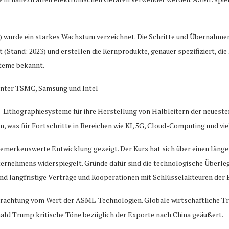
) wurde ein starkes Wachstum verzeichnet. Die Schritte und Übernahmen 
t (Stand: 2023) und erstellen die Kernprodukte, genauer spezifiziert, d
steme bekannt.
runter TSMC, Samsung und Intel
-Lithographiesysteme für ihre Herstellung von Halbleitern der neueste
n, was für Fortschritte in Bereichen wie KI, 5G, Cloud-Computing und v
bemerkenswerte Entwicklung gezeigt. Der Kurs hat sich über einen länge
rnehmens widerspiegelt. Gründe dafür sind die technologische Überleg
und langfristige Verträge und Kooperationen mit Schlüsselakteuren der 
Betrachtung vom Wert der ASML-Technologien. Globale wirtschaftliche 
ald Trump kritische Töne bezüglich der Exporte nach China geäußert.