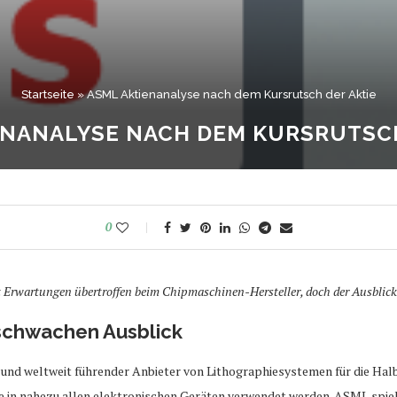
Startseite
»
ASML Aktienanalyse nach dem Kursrutsch der Aktie
ENANALYSE NACH DEM KURSRUTSCH
0
Erwartungen übertroffen beim Chipmaschinen-Hersteller, doch der Ausblick
schwachen Ausblick
nd weltweit führender Anbieter von Lithographiesystemen für die Halble
ie in nahezu allen elektronischen Geräten verwendet werden. ASML spiel