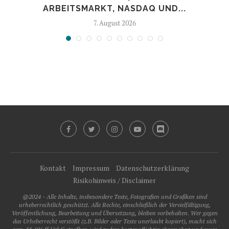
ARBEITSMARKT, NASDAQ UND...
7. August 2026
Kontakt
Impressum
Datenschutzerklärung
Risikohinweis / Disclaimer
@2024 - Alle Inhalte, insbesondere Texte, Fotografien und Grafiken sind
urheberrechtlich geschützt. Alle Rechte, einschließlich der Vervielfältigung,
Veröffentlichung, Bearbeitung und Übersetzung, bleiben vorbehalten. Wer gegen
das Urheberrecht verstößt (z.B. Bilder oder Texte unerlaubt kopiert), macht sich