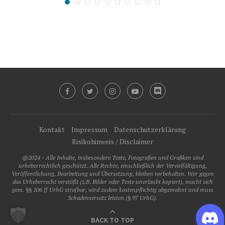
Kontakt
Impressum
Datenschutzerklärung
Risikohinweis / Disclaimer
@2024 - Alle Inhalte, insbesondere Texte, Fotografien und Grafiken sind
urheberrechtlich geschützt. Alle Rechte, einschließlich der Vervielfältigung,
Veröffentlichung, Bearbeitung und Übersetzung, bleiben vorbehalten. Wer gegen
das Urheberrecht verstößt (z.B. Bilder oder Texte unerlaubt kopiert), macht sich
gem. §§ 106 ff UrhG strafbar, wird zudem kostenpflichtig abgemahnt und muss
Schadensersatz leisten (§ 97 UrhG).
BACK TO TOP