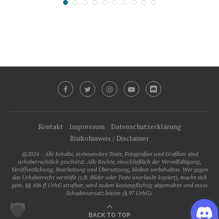
Kontakt
Impressum
Datenschutzerklärung
Risikohinweis / Disclaimer
@2024 - Alle Inhalte, insbesondere Texte, Fotografien und Grafiken sind
urheberrechtlich geschützt. Alle Rechte, einschließlich der Vervielfältigung,
Veröffentlichung, Bearbeitung und Übersetzung, bleiben vorbehalten. Wer gegen
das Urheberrecht verstößt (z.B. Bilder oder Texte unerlaubt kopiert), macht sich
gem. §§ 106 ff UrhG strafbar, wird zudem kostenpflichtig abgemahnt und muss
Schadensersatz leisten (§ 97 UrhG).
BACK TO TOP