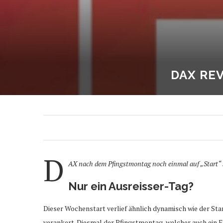
DAX RE
D
AX nach dem Pfingstmontag noch einmal auf „Start“ z
Nur ein Ausreisser-Tag?
Dieser Wochenstart verlief ähnlich dynamisch wie der St
verankert. Diesmal der Pfingstmontag, welcher auch ein Fe