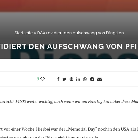
Startseite
»
DAX revidiert den Aufschwang von Pfingsten
VIDIERT DEN AUFSCHWANG VON PF
0
urück? 14600 weiter wichtig, auch wenn wir am Feiertag kurz über diese Ma
art vor einer Woche. Hierbei war der „Memorial Day“ noch in den USA al
iertag war, aber an der Börse nicht ignoriert wurde.