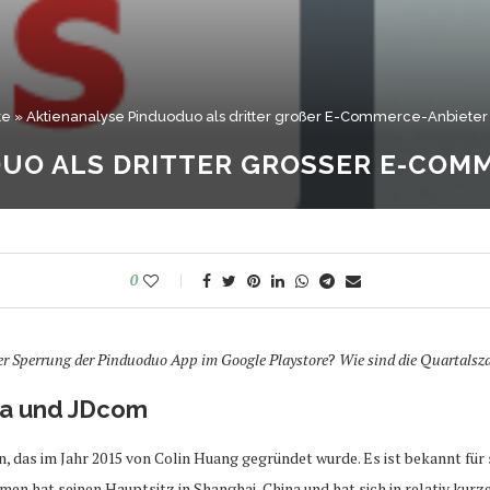
te
»
Aktienanalyse Pinduoduo als dritter großer E-Commerce-Anbieter 
UO ALS DRITTER GROSSER E-COMME
0
der Sperrung der Pinduoduo App im Google Playstore
?
Wie sind die Quartalsz
ba und JDcom
as im Jahr 2015 von Colin Huang gegründet wurde. Es ist bekannt für sei
n hat seinen Hauptsitz in Shanghai, China und hat sich in relativ kurze