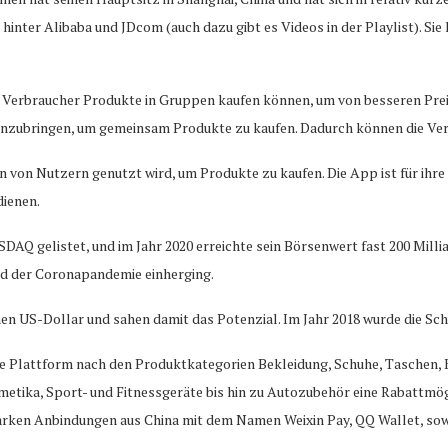
hinter Alibaba und JDcom (auch dazu gibt es Videos in der Playlist). S
r Verbraucher Produkte in Gruppen kaufen können, um von besseren Prei
zubringen, um gemeinsam Produkte zu kaufen. Dadurch können die Verbr
n von Nutzern genutzt wird, um Produkte zu kaufen. Die App ist für ihre
dienen.
Q gelistet, und im Jahr 2020 erreichte sein Börsenwert fast 200 Milli
nd der Coronapandemie einherging.
nen US-Dollar und sahen damit das Potenzial. Im Jahr 2018 wurde die Sc
er die Plattform nach den Produktkategorien Bekleidung, Schuhe, Tasche
tika, Sport- und Fitnessgeräte bis hin zu Autozubehör eine Rabattmögli
arken Anbindungen aus China mit dem Namen Weixin Pay, QQ Wallet, sow