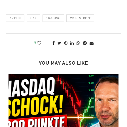
AKTIEN
DAX
TRADING
WALL STREET
0
YOU MAY ALSO LIKE