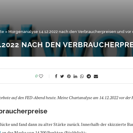
ite
»
Morgenanalyse 14.12.2022 nach den Verbraucherpreisen und vor 
.2022 NACH DEN VERBRAUCHERPRE
0
Vorbote auf den FED-Abend heute. Meine Chartanalyse am 14.12.2022 vor der
braucherpreise
ücke und fand dann zu alter Stärke zurück. Innerhalb der skizzierte Ban
2
an der Marke von 14.300 Punkten (Rückblick):