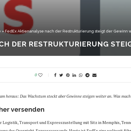
e
»
FedEx Aktienanalyse nach der Restrukturierung steigt der Gewinn 
CH DER RESTRUKTURIERUNG STEI
0
kam heraus: Das Wachstum stockt aber Gewinne steigen weiter an. Was macht
cher versenden
r Logistik, Transport und Expresszustellung mit Sitz in Memphis, Tenne
rung des Overnight-Expressversands. Heute ist FedEx eine weltweit führ