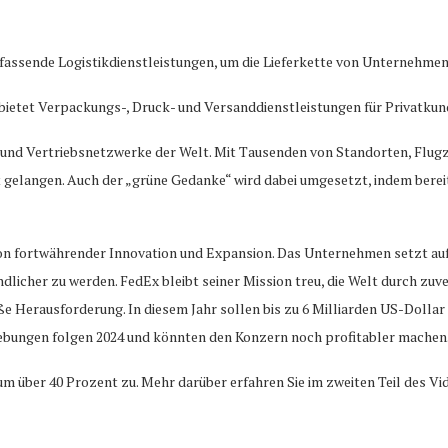
mfassende Logistikdienstleistungen, um die Lieferkette von Unternehmen
 bietet Verpackungs-, Druck- und Versanddienstleistungen für Privatk
- und Vertriebsnetzwerke der Welt. Mit Tausenden von Standorten, Flug
 gelangen. Auch der „grüne Gedanke“ wird dabei umgesetzt, indem bere
von fortwährender Innovation und Expansion. Das Unternehmen setzt auf
dlicher zu werden. FedEx bleibt seiner Mission treu, die Welt durch zuve
große Herausforderung. In diesem Jahr sollen bis zu 6 Milliarden US-Doll
nhebungen folgen 2024 und könnten den Konzern noch profitabler machen
4 um über 40 Prozent zu. Mehr darüber erfahren Sie im zweiten Teil des V