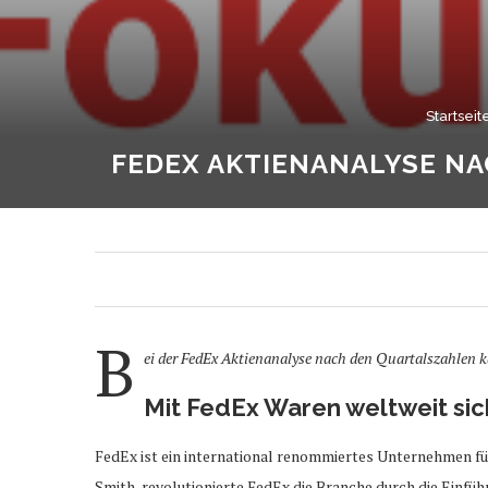
Startseit
FEDEX AKTIENANALYSE NA
B
ei der FedEx Aktienanalyse nach den Quartalszahlen 
Mit FedEx Waren weltweit si
FedEx ist ein international renommiertes Unternehmen fü
Smith, revolutionierte FedEx die Branche durch die Einfüh