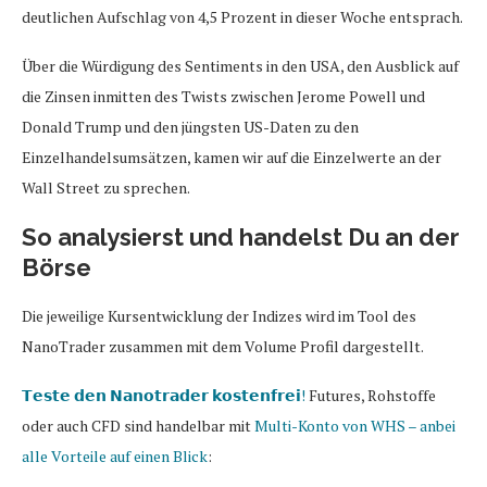
deutlichen Aufschlag von 4,5 Prozent in dieser Woche entsprach.
Über die Würdigung des Sentiments in den USA, den Ausblick auf
die Zinsen inmitten des Twists zwischen Jerome Powell und
Donald Trump und den jüngsten US-Daten zu den
Einzelhandelsumsätzen, kamen wir auf die Einzelwerte an der
Wall Street zu sprechen.
So analysierst und handelst Du an der
Börse
Die jeweilige Kursentwicklung der Indizes wird im Tool des
NanoTrader zusammen mit dem Volume Profil dargestellt.
𝗧𝗲𝘀𝘁𝗲 𝗱𝗲𝗻 𝗡𝗮𝗻𝗼𝘁𝗿𝗮𝗱𝗲𝗿 𝗸𝗼𝘀𝘁𝗲𝗻𝗳𝗿𝗲𝗶!
Futures, Rohstoffe
oder auch CFD sind handelbar mit
Multi-Konto von WHS – anbei
alle Vorteile auf einen Blick
: