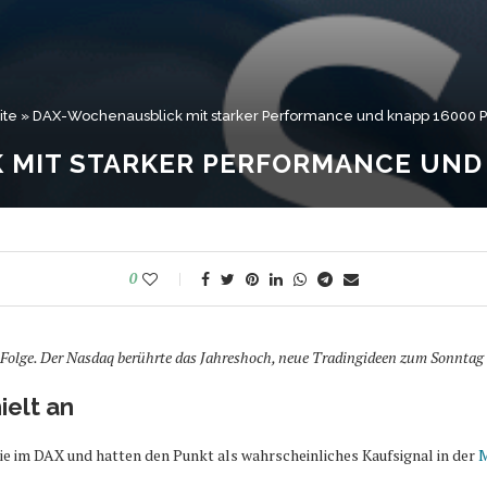
ite
»
DAX-Wochenausblick mit starker Performance und knapp 16000 
 MIT STARKER PERFORMANCE UND 
0
n Folge. Der Nasdaq berührte das Jahreshoch, neue Tradingideen zum Sonntag
elt an
ie im DAX und hatten den Punkt als wahrscheinliches Kaufsignal in der
M