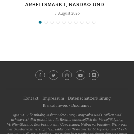
ARBEITSMARKT, NASDAQ UND...
7. August 2026
Kontakt
Impressum
Datenschutzerklärung
Risikohinweis / Disclaimer
@2024 - Alle Inhalte, insbesondere Texte, Fotografien und Grafiken sind
urheberrechtlich geschützt. Alle Rechte, einschließlich der Vervielfältigung,
Veröffentlichung, Bearbeitung und Übersetzung, bleiben vorbehalten. Wer gegen
das Urheberrecht verstößt (z.B. Bilder oder Texte unerlaubt kopiert), macht sich
gem. §§ 106 ff UrhG strafbar, wird zudem kostenpflichtig abgemahnt und muss