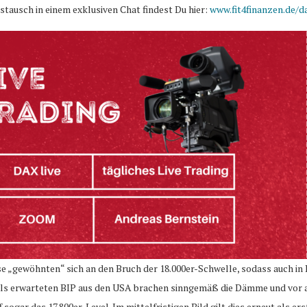
usch in einem exklusiven Chat findest Du hier:
www.fit4finanzen.de/da
e „gewöhnten“ sich an den Bruch der 18.000er-Schwelle, sodass auch in 
als erwarteten BIP aus den USA brachen sinngemäß die Dämme und vor 
ogar das 17.800er-Level. Im mittelfristigen Bild gilt dies erneut als ers