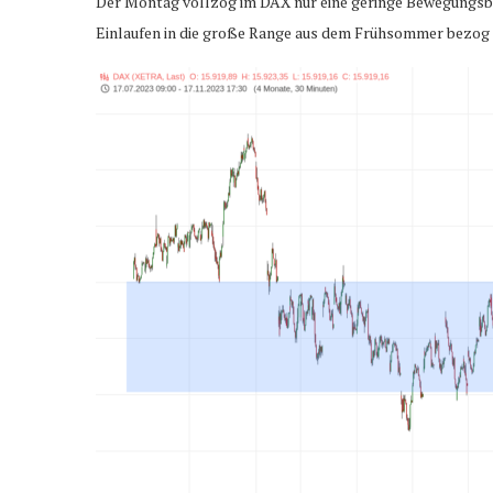
Der Montag vollzog im DAX nur eine geringe Bewegungsbrei
Einlaufen in die große Range aus dem Frühsommer bezog 