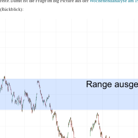
te. Damit ist die Frage im Big Picture aus der
Wochenendanalyse am 19
(Rückblick):