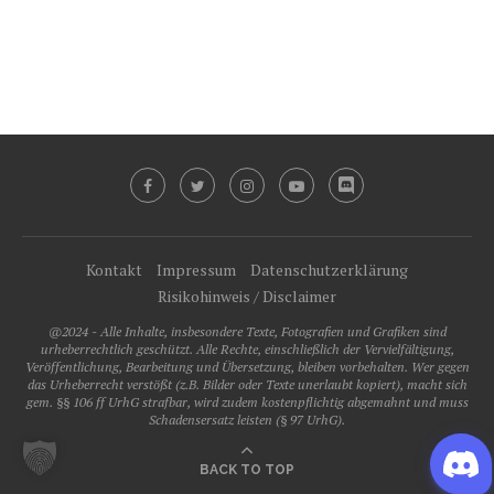
Kontakt
Impressum
Datenschutzerklärung
Risikohinweis / Disclaimer
@2024 - Alle Inhalte, insbesondere Texte, Fotografien und Grafiken sind
urheberrechtlich geschützt. Alle Rechte, einschließlich der Vervielfältigung,
Veröffentlichung, Bearbeitung und Übersetzung, bleiben vorbehalten. Wer gegen
das Urheberrecht verstößt (z.B. Bilder oder Texte unerlaubt kopiert), macht sich
gem. §§ 106 ff UrhG strafbar, wird zudem kostenpflichtig abgemahnt und muss
Schadensersatz leisten (§ 97 UrhG).
BACK TO TOP