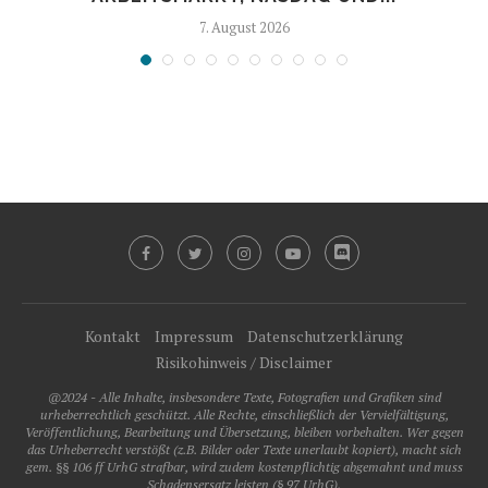
7. August 2026
Kontakt
Impressum
Datenschutzerklärung
Risikohinweis / Disclaimer
@2024 - Alle Inhalte, insbesondere Texte, Fotografien und Grafiken sind
urheberrechtlich geschützt. Alle Rechte, einschließlich der Vervielfältigung,
Veröffentlichung, Bearbeitung und Übersetzung, bleiben vorbehalten. Wer gegen
das Urheberrecht verstößt (z.B. Bilder oder Texte unerlaubt kopiert), macht sich
gem. §§ 106 ff UrhG strafbar, wird zudem kostenpflichtig abgemahnt und muss
Schadensersatz leisten (§ 97 UrhG).