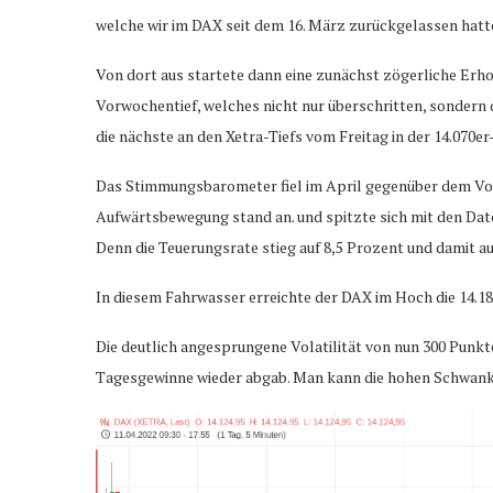
welche wir im DAX seit dem 16. März zurückgelassen hatte
Von dort aus startete dann eine zunächst zögerliche Erhol
Vorwochentief, welches nicht nur überschritten, sondern 
die nächste an den Xetra-Tiefs vom Freitag in der 14.070
Das Stimmungsbarometer fiel im April gegenüber dem Vorm
Aufwärtsbewegung stand an. und spitzte sich mit den Date
Denn die Teuerungsrate stieg auf 8,5 Prozent und damit au
In diesem Fahrwasser erreichte der DAX im Hoch die 14.1
Die deutlich angesprungene Volatilität von nun 300 Punkte
Tagesgewinne wieder abgab. Man kann die hohen Schwanku