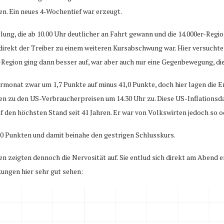
n. Ein neues 4-Wochentief war erzeugt.
ung, die ab 10.00 Uhr deutlicher an Fahrt gewann und die 14.000er-Regio
direkt der Treiber zu einem weiteren Kursabschwung war. Hier versuchte
er-Region ging dann besser auf, war aber auch nur eine Gegenbewegung, d
onat zwar um 1,7 Punkte auf minus 41,0 Punkte, doch hier lagen die Er
n zu den US-Verbraucherpreisen um 14.30 Uhr zu. Diese US-Inflationsdate
f den höchsten Stand seit 41 Jahren. Er war von Volkswirten jedoch so 
80 Punkten und damit beinahe den gestrigen Schlusskurs.
n zeigten dennoch die Nervosität auf. Sie entlud sich direkt am Abend er
ngen hier sehr gut sehen: