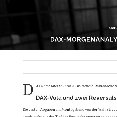
Start
DAX-MORGENANALYSE
D
AX unter 14000 nur ein Ausrutscher? Chartanalyse z
DAX-Vola und zwei Reversals
Die ersten Abgaben am Montagabend von der Wall Street 
wurde nicht nur das Tief der Vorwoche angetestet, sonde