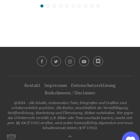
Kontakt
Impressum
Datenschutzerklärung
Risikohinweis / Disclaimer
@2024 - Alle Inhalte, insbesondere Texte, Fotografien und Grafiken sind
urheberrechtlich geschützt. Alle Rechte, einschließlich der Vervielfältigung,
Veröffentlichung, Bearbeitung und Übersetzung, bleiben vorbehalten. Wer gegen
das Urheberrecht verstößt (z.B. Bilder oder Texte unerlaubt kopiert), macht sich
gem. §§ 106 ff UrhG strafbar, wird zudem kostenpflichtig abgemahnt und muss
Schadensersatz leisten (§ 97 UrhG).