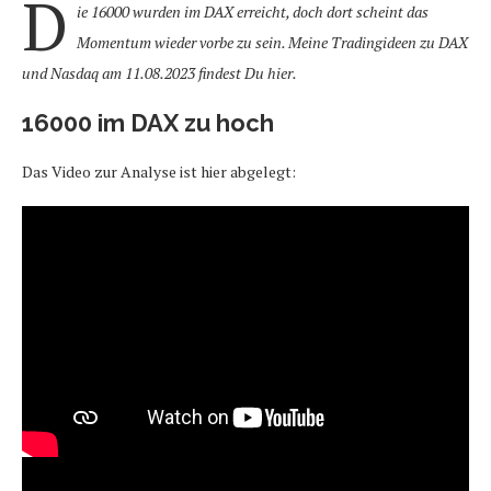
D
ie 16000 wurden im DAX erreicht, doch dort scheint das
Momentum wieder vorbe zu sein. Meine Tradingideen zu DAX
und Nasdaq am 11.08.2023 findest Du hier.
16000 im DAX zu hoch
Das Video zur Analyse ist hier abgelegt: