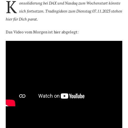
K
onsolidierung bei DAX und Nasdaq zum Wochenstart könnte
sich fortsetzen. Tradingideen zum Dienstag 07.11.2023 stehen
hier für Dich parat.
Das Video vom Morgen ist hier abgelegt: