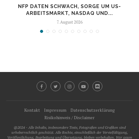
NFP DATEN SCHWACH, SORGE UM US-
ARBEITSMARKT, NASDAQ UND...
7. August 2026
Kontakt
Impressum
Datenschutzerklärung
Risikohinweis / Disclaimer
@2024 - Alle Inhalte, insbesondere Texte, Fotografien und Grafiken sind
urheberrechtlich geschützt. Alle Rechte, einschließlich der Vervielfältigung,
Veröffentlichung, Bearbeitung und Übersetzung, bleiben vorbehalten. Wer gegen