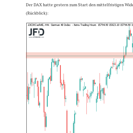
Der DAX hatte gestern zum Start den mittelfristigen Wid
(Rückblick):