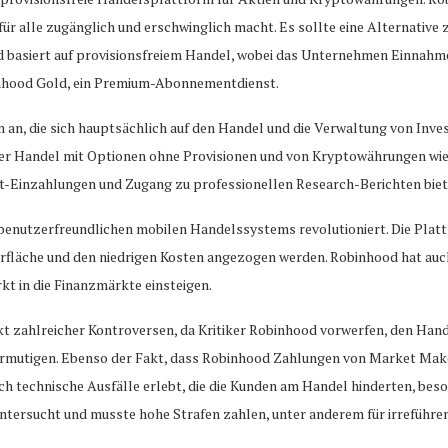
r alle zugänglich und erschwinglich macht. Es sollte eine Alternative z
basiert auf provisionsfreiem Handel, wobei das Unternehmen Einnahmen
inhood Gold, ein Premium-Abonnementdienst.
n an, die sich hauptsächlich auf den Handel und die Verwaltung von Inv
er Handel mit Optionen ohne Provisionen und von Kryptowährungen wie
t-Einzahlungen und Zugang zu professionellen Research-Berichten bie
 benutzerfreundlichen mobilen Handelssystems revolutioniert. Die Plat
erfläche und den niedrigen Kosten angezogen werden. Robinhood hat auc
rkt in die Finanzmärkte einsteigen.
 zahlreicher Kontroversen, da Kritiker Robinhood vorwerfen, den Hande
rmutigen. Ebenso der Fakt, dass Robinhood Zahlungen von Market Makern
 technische Ausfälle erlebt, die die Kunden am Handel hinderten, beson
ntersucht und musste hohe Strafen zahlen, unter anderem für irrefüh