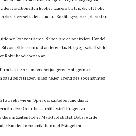
u den traditionellen Brokerhäusern bieten, die oft hohe
 durch verschiedene andere Kanäle generiert, darunter
estitionen konzentrieren. Neben provisionsfreiem Handel
 Bitcoin, Ethereum und anderen das Hauptgeschäftsfeld.
tet Robinhood ebenso an
tform hat insbesondere bei jüngeren Anlegern an
h dazu beigetragen, einen neuen Trend des sogenannten
l zu sehr wie ein Spiel darzustellen und damit
 für den Orderfluss erhält, wirft Fragen zu
ders in Zeiten hoher Marktvolatilität. Dabei wurde
render Kundenkommunikation und Mängel im