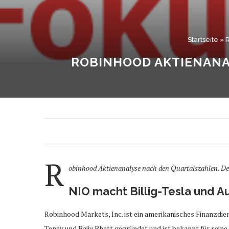
Startseite
»
R
ROBINHOOD AKTIENANA
R
obinhood Aktienanalyse nach den Quartalszahlen. Der
NIO macht Billig-Tesla und A
Robinhood Markets, Inc. ist ein amerikanisches Finanzdi
Tenev und Baiju Bhatt gegründet und ist bekannt für sein