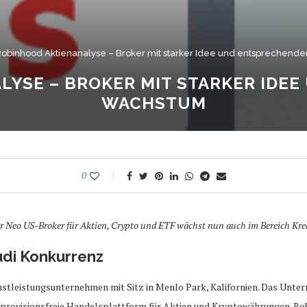
obinhood Aktienanalyse – Broker mit starker Idee und entsprechen
LYSE – BROKER MIT STARKER IDE
WACHSTUM
0
 Neo US-Broker für Aktien, Crypto und ETF wächst nun auch im Bereich Kredi
udi Konkurrenz
enstleistungsunternehmen mit Sitz in Menlo Park, Kalifornien. Das Un
e provisionsfreie Handelsplattform für Aktien und Kryptowährungen. Ro