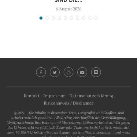
SIND DIE...
6. August 2026
Kontakt
Impressum
Datenschutzerklärung
Risikohinweis / Disclaimer
@2024 - Alle Inhalte, insbesondere Texte, Fotografien und Grafiken sind
urheberrechtlich geschützt. Alle Rechte, einschließlich der Vervielfältigung,
Veröffentlichung, Bearbeitung und Übersetzung, bleiben vorbehalten. Wer gegen
das Urheberrecht verstößt (z.B. Bilder oder Texte unerlaubt kopiert), macht sich
gem. §§ 106 ff UrhG strafbar, wird zudem kostenpflichtig abgemahnt und muss