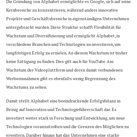
Die Gründung von Alphabet ermöglichte es Google, sich auf seine
Kernbereiche zu konzentrieren, während andere innovative
Projekte und Geschäftsbereiche in eigenständigen Unternehmen
untergebracht wurden. Diese Struktur schafft Flexibilität für
Wachstum und Diversifizierung und ermöglicht Alphabet, in
verschiedene Branchen und Technologien zu investieren, um
langfristigen Erfolg zu erzielen. An diesem Wachstum ist bisher
keine Sättigung zu finden. Dies gilt auch für YouTube. Am
Wachstum der Videoplattform und deren damit verbundenen
Werbeeinnahmen gibt es ebenfalls wenig Begrenzung des
Wachstums zu sehen.
Damit stellt Alphabet eine beeindruckende Erfolgsbilanz in
Bezug auf Innovation und Technologieführerschaft dar. Es
investiert weiter stark in Forschung und Entwicklung, um neue
Technologien voranzutreiben und die Grenzen des Möglichen zu
erweitern. Darüber hinaus hat das Unternehmen eine starke