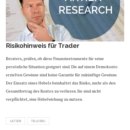
Risikohinweis für Trader
Beraters, prüfen, ob diese Finanzinstrumente für seine
persönliche Situation geeignet sind. Die auf einem Demokonto
erzielten Gewinne sind keine Garantie für zukünftige Gewinne.
Der Einsatz eines Hebels beinhaltet das Risiko, mehr als den
Gesamtbetrag des Kontos zu verlieren. Sie sind nicht
verpflichtet, eine Hebelwirkung zu nutzen.
AKTIEN
TRADING