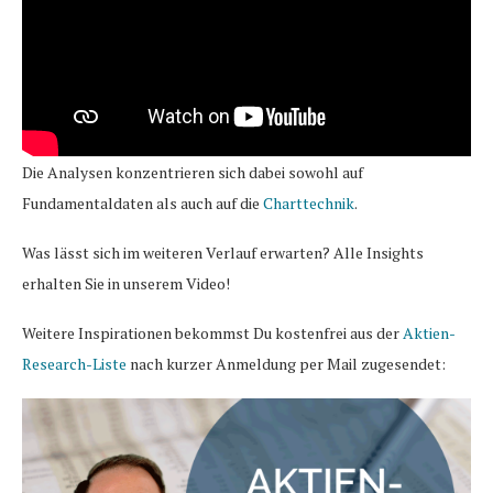
Die Analysen konzentrieren sich dabei sowohl auf
Fundamentaldaten als auch auf die
Charttechnik
.
Was lässt sich im weiteren Verlauf erwarten? Alle Insights
erhalten Sie in unserem Video!
Weitere Inspirationen bekommst Du kostenfrei aus der
Aktien-
Research-Liste
nach kurzer Anmeldung per Mail zugesendet: