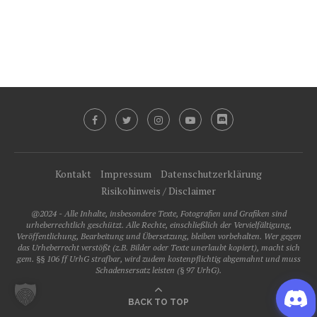
Kontakt
Impressum
Datenschutzerklärung
Risikohinweis / Disclaimer
@2024 - Alle Inhalte, insbesondere Texte, Fotografien und Grafiken sind
urheberrechtlich geschützt. Alle Rechte, einschließlich der Vervielfältigung,
Veröffentlichung, Bearbeitung und Übersetzung, bleiben vorbehalten. Wer gegen
das Urheberrecht verstößt (z.B. Bilder oder Texte unerlaubt kopiert), macht sich
gem. §§ 106 ff UrhG strafbar, wird zudem kostenpflichtig abgemahnt und muss
Schadensersatz leisten (§ 97 UrhG).
BACK TO TOP